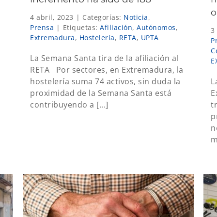
o
4 abril, 2023
|
Categorías:
Noticia
,
Prensa
|
Etiquetas:
Afiliación
,
Autónomos
,
3
Extremadura
,
Hostelería
,
RETA
,
UPTA
P
C
La Semana Santa tira de la afiliación al
E
RETA Por sectores, en Extremadura, la
hostelería suma 74 activos, sin duda la
L
proximidad de la Semana Santa está
E
contribuyendo a [...]
t
p
n
m