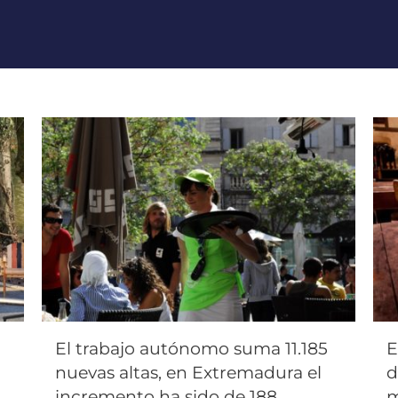
El trabajo autónomo suma 11.185
E
nuevas altas, en Extremadura el
d
incremento ha sido de 188
m