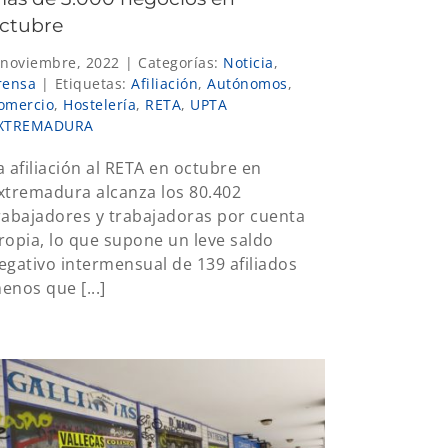
ctubre
 noviembre, 2022
|
Categorías:
Noticia
,
rensa
|
Etiquetas:
Afiliación
,
Autónomos
,
omercio
,
Hostelería
,
RETA
,
UPTA
XTREMADURA
a afiliación al RETA en octubre en
xtremadura alcanza los 80.402
rabajadores y trabajadoras por cuenta
ropia, lo que supone un leve saldo
egativo intermensual de 139 afiliados
enos que [...]