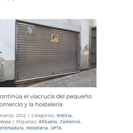
ontinúa el viacrucis del pequeño
omercio y la hostelería
 marzo, 2022
|
Categorías:
Noticia
,
rensa
|
Etiquetas:
Afiliados
,
Comercio
,
xtremadura
,
Hostelería
,
UPTA