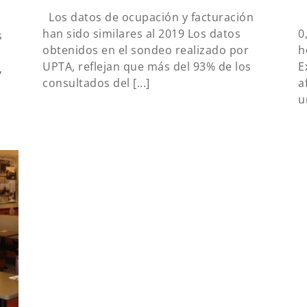
Los datos de ocupación y facturación
L
han sido similares al 2019 Los datos
0
s
obtenidos en el sondeo realizado por
h
UPTA, reflejan que más del 93% de los
E
,
consultados del [...]
a
un