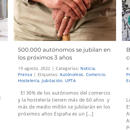
500.000 autónomos se jubilan en
B
los próximos 3 años
c
19 agosto, 2022
|
Categorías:
Noticia
,
4
Prensa
|
Etiquetas:
Autónomos
,
Comercio
,
P
Hostelería
,
Jubilación
,
UPTA
E
El 30% de los autónomos del comercio
A
l
y la hostelería tienen más de 60 años y
L
más de medio millón se jubilarán en los
E
próximos años España es un [...]
A
A
P