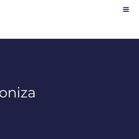
oniza
a