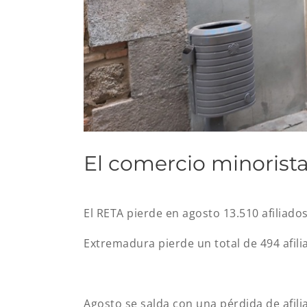
El comercio minorist
El RETA pierde en agosto 13.510 afiliad
Extremadura pierde un total de 494 afili
Agosto se salda con una pérdida de afili