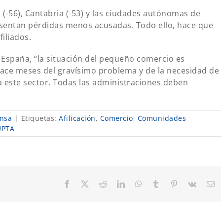
ra (-56), Cantabria (-53) y las ciudades autónomas de
presentan pérdidas menos acusadas. Todo ello, hace que
filiados.
España, “la situación del pequeño comercio es
hace meses del gravísimo problema y de la necesidad de
 este sector. Todas las administraciones deben
nsa
|
Etiquetas:
Afilicación
,
Comercio
,
Comunidades
UPTA
Facebook
X
Reddit
LinkedIn
WhatsApp
Tumblr
Pinterest
Vk
C
el