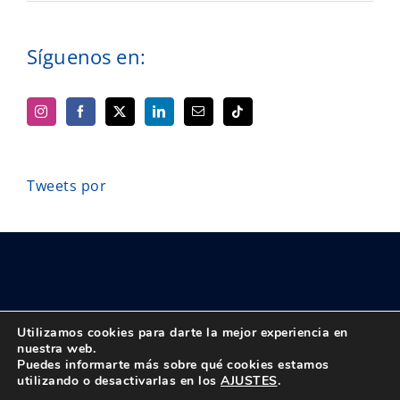
Síguenos en:
Tweets por
Utilizamos cookies para darte la mejor experiencia en
nuestra web.
Puedes informarte más sobre qué cookies estamos
© Copyright 2018 -
2026 UPTA | Todos los derechos reservados
utilizando o desactivarlas en los
AJUSTES
.
|
Política de privacidad
|
Aviso Legal