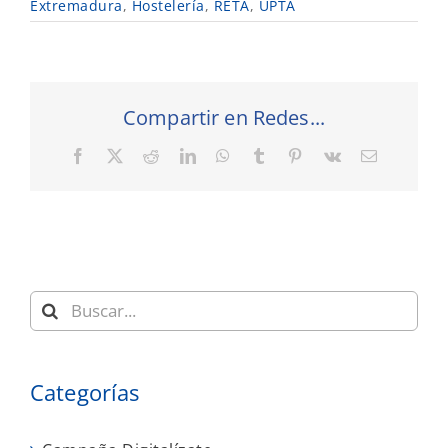
Extremadura
,
Hostelería
,
RETA
,
UPTA
Compartir en Redes...
Facebook
X
Reddit
LinkedIn
WhatsApp
Tumblr
Pinterest
Vk
Correo
electrónic
Buscar:
Categorías