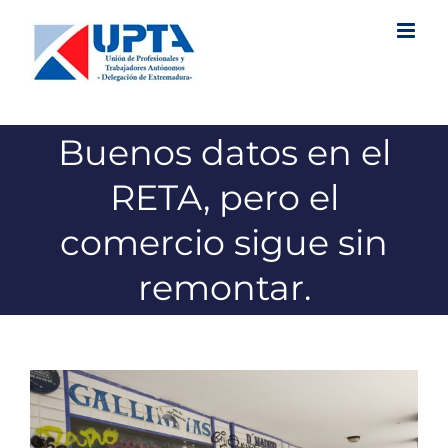
Saltar
al
contenido
Buenos datos en el
RETA, pero el
comercio sigue sin
remontar.
Ver
imagen
más