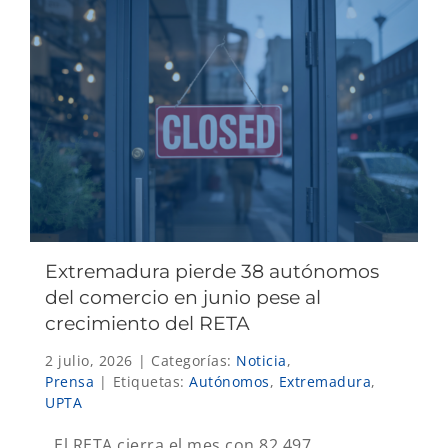
Extremadura pierde 38 autónomos
del comercio en junio pese al
crecimiento del RETA
2 julio, 2026
|
Categorías:
Noticia
,
Prensa
|
Etiquetas:
Autónomos
,
Extremadura
,
UPTA
El RETA cierra el mes con 82.497