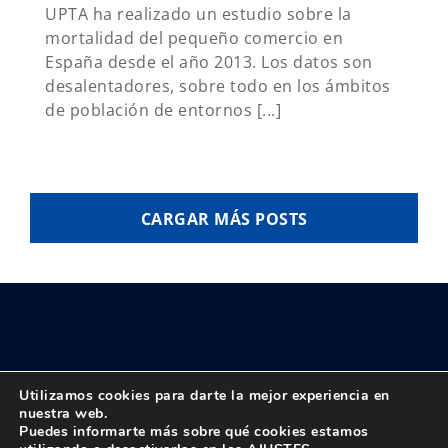
UPTA ha realizado un estudio sobre la
mortalidad del pequeño comercio en
España desde el año 2013. Los datos son
desalentadores, sobre todo en los ámbitos
de población de entornos [...]
CARGAR MÁS POSTS
Utilizamos cookies para darte la mejor experiencia en
nuestra web.
Puedes informarte más sobre qué cookies estamos
© Copyright 2018 -
2026 UPTA | Todos los derechos reservados