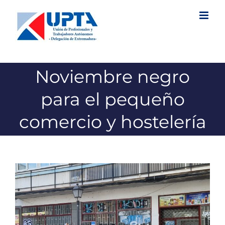
Saltar
al
contenido
Noviembre negro
para el pequeño
comercio y hostelería
Ver
imagen
más
grande