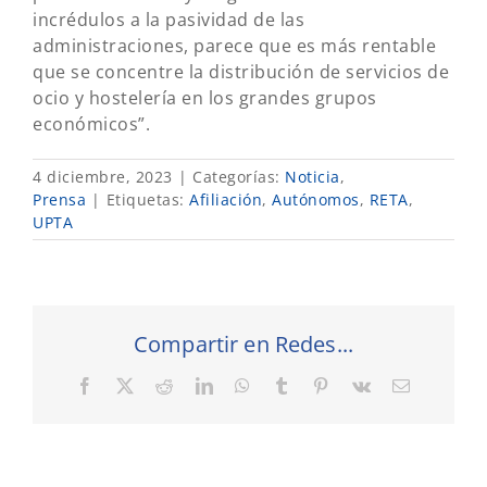
incrédulos a la pasividad de las
administraciones, parece que es más rentable
que se concentre la distribución de servicios de
ocio y hostelería en los grandes grupos
económicos”.
4 diciembre, 2023
|
Categorías:
Noticia
,
Prensa
|
Etiquetas:
Afiliación
,
Autónomos
,
RETA
,
UPTA
Compartir en Redes...
Facebook
X
Reddit
LinkedIn
WhatsApp
Tumblr
Pinterest
Vk
Correo
electrónic