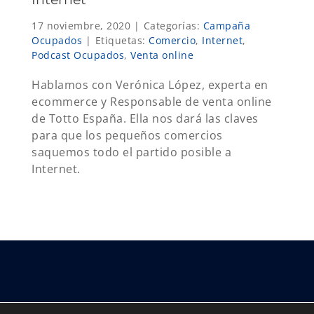
17 noviembre, 2020
|
Categorías:
Campaña
Ocupados
|
Etiquetas:
Comercio
,
Internet
,
Podcast Ocupados
,
Venta online
Hablamos con Verónica López, experta en
ecommerce y Responsable de venta online
de Totto España. Ella nos dará las claves
para que los pequeños comercios
saquemos todo el partido posible a
Internet.