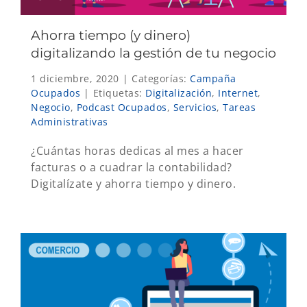
Ahorra tiempo (y dinero)
digitalizando la gestión de tu negocio
1 diciembre, 2020
|
Categorías:
Campaña
Ocupados
|
Etiquetas:
Digitalización
,
Internet
,
Negocio
,
Podcast Ocupados
,
Servicios
,
Tareas
Administrativas
¿Cuántas horas dedicas al mes a hacer
facturas o a cuadrar la contabilidad?
Digitalízate y ahorra tiempo y dinero.