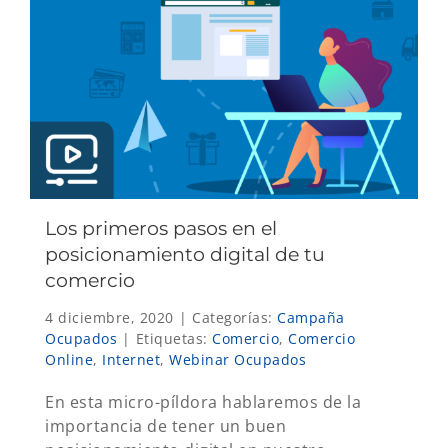
Los primeros pasos en el
posicionamiento digital de tu
comercio
4 diciembre, 2020
|
Categorías:
Campaña
Ocupados
|
Etiquetas:
Comercio
,
Comercio
Online
,
Internet
,
Webinar Ocupados
En esta micro-píldora hablaremos de la
importancia de tener un buen