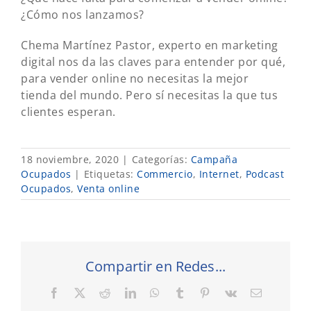
¿Cómo nos lanzamos?
Chema Martínez Pastor, experto en marketing
digital nos da las claves para entender por qué,
para vender online no necesitas la mejor
tienda del mundo. Pero sí necesitas la que tus
clientes esperan.
18 noviembre, 2020
|
Categorías:
Campaña
Ocupados
|
Etiquetas:
Commercio
,
Internet
,
Podcast
Ocupados
,
Venta online
Compartir en Redes...
Facebook
X
Reddit
LinkedIn
WhatsApp
Tumblr
Pinterest
Vk
Correo
electrónic