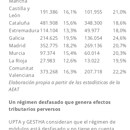
Mancha
Castilla y
191.386
16,1%
101.955
21,0%
León
Cataluña
481.908
15,6%
348.300
18,6%
Extremadura
114.104
13,3%
49.977
18,0%
Galicia
214.625
19,5%
136.054
24,6%
Madrid
352.775
18,2%
269.136
20,7%
Murcia
97.374
15,4%
60.014
20,3%
La Rioja
27.983
12,6%
13.022
19,5%
Comunitat
373.268
16,3%
207.718
22,2%
Valenciana
Elaboración propia a partir de las estadísticas de la
AEAT
Un régimen desfasado que genera efectos
tributarios perversos
UPTA y GESTHA consideran que el régimen de
módulos está desfasado y no tiene en cuenta