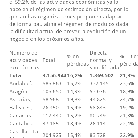
el 59,2% de las actividades económicas ya lo
hace en el régimen de estimación directa, por lo
que ambas organizaciones proponen adaptar
de forma paulatina el régimen de módulos dada
la dificultad actual de prever la evolución de un
negocio en los próximos años.
Número de
Directa
% en
% ED e
actividades
Total
normal y
pérdidas
pérdid
económicas
simplificada
Total
3.156.944
16,2%
1.869.502
21,3%
Andalucía
685.863
15,2%
332.145
23,6%
Aragón
105.650
14,9%
53.076
18,9%
Asturias,
68.968
19,8%
44.825
24,7%
Baleares,
76.450
16,4%
58.843
19,2%
Canarias
117.440
16,2%
80.749
21,3%
Cantabria
37.185
18,4%
26.114
22,4%
Castilla – La
204.925
15,4%
83.728
22,9%