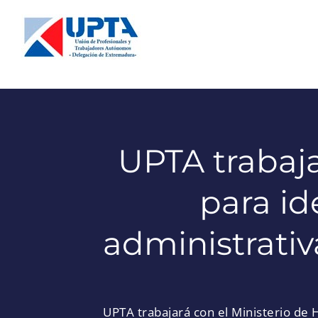
Saltar
al
contenido
UPTA trabaja
para id
administrati
UPTA trabajará con el Ministerio de 