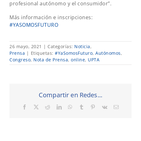
profesional autónomo y el consumidor”.
Más información e inscripciones:
#YASOMOSFUTURO
26 mayo, 2021
|
Categorías:
Noticia
,
Prensa
|
Etiquetas:
#YaSomosFuturo
,
Autónomos
,
Congreso
,
Nota de Prensa
,
online
,
UPTA
Compartir en Redes...
Facebook
X
Reddit
LinkedIn
WhatsApp
Tumblr
Pinterest
Vk
Correo
electrónic