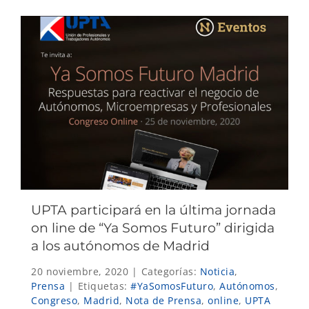
UPTA participará en la última jornada
on line de “Ya Somos Futuro” dirigida
a los autónomos de Madrid
20 noviembre, 2020
|
Categorías:
Noticia
,
Prensa
|
Etiquetas:
#YaSomosFuturo
,
Autónomos
,
Congreso
,
Madrid
,
Nota de Prensa
,
online
,
UPTA