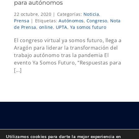
para autónomos
22 octubre, 2020
|
Categorías:
Noticia
,
Prensa
|
Etiquetas:
Autónomos
,
Congreso
,
Nota
de Prensa
,
online
,
UPTA
,
Ya somos futuro
El congreso virtual ya somos futuro, llega a
Aragón para liderar la transformación del
trabajo autónomo tras la pandemia El
evento Ya Somos Futuro, “Respuestas para
[...]
Utilizamos cookies para darte la mejor experiencia en