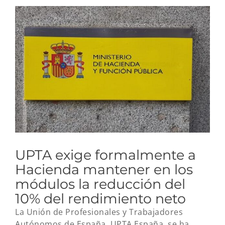
Ver
imagen
más
grande
UPTA exige formalmente a
Hacienda mantener en los
módulos la reducción del
10% del rendimiento neto
La Unión de Profesionales y Trabajadores
Autónomos de España, UPTA España, se ha