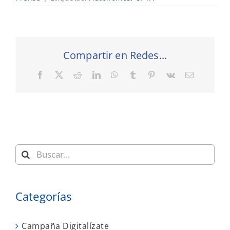
Compartir en Redes...
Facebook
X
Reddit
LinkedIn
WhatsApp
Tumblr
Pinterest
Vk
Correo
electrónic
Buscar:
Categorías
Campaña Digitalízate