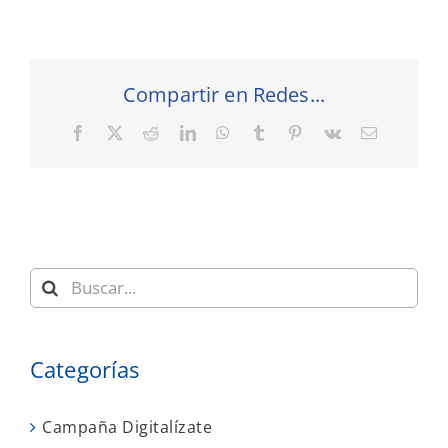
Compartir en Redes...
Facebook
X
Reddit
LinkedIn
WhatsApp
Tumblr
Pinterest
Vk
Correo
electrónic
Buscar:
Categorías
Campaña Digitalízate