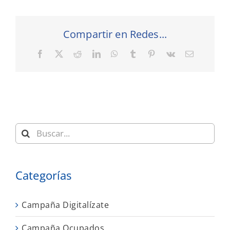
Compartir en Redes...
Facebook
X
Reddit
LinkedIn
WhatsApp
Tumblr
Pinterest
Vk
Correo
electrónic
Buscar:
Categorías
Campaña Digitalízate
Campaña Ocupados