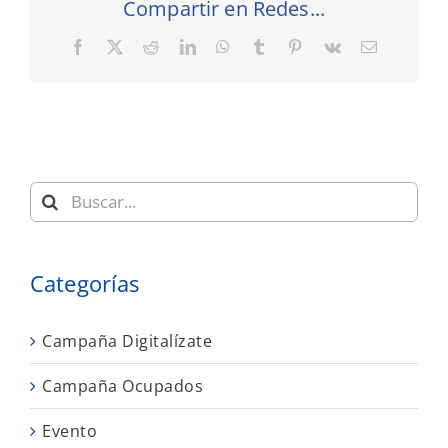
Compartir en Redes...
Facebook
X
Reddit
LinkedIn
WhatsApp
Tumblr
Pinterest
Vk
Correo
electrónic
Buscar:
Categorías
Campaña Digitalízate
Campaña Ocupados
Evento