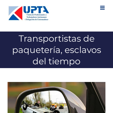
Saltar
al
contenido
Transportistas de
paquetería, esclavos
del tiempo
Ver
imagen
más
grande