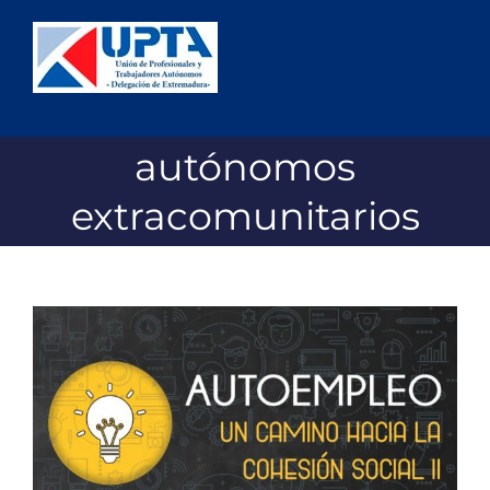
Saltar
al
contenido
autónomos
extracomunitarios