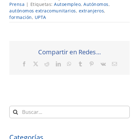
Prensa
|
Etiquetas:
Autoempleo
,
Autónomos
,
autónomos extracomunitarios
,
extranjeros
,
formación
,
UPTA
Compartir en Redes...
Facebook
X
Reddit
LinkedIn
WhatsApp
Tumblr
Pinterest
Vk
Correo
electrónic
Buscar:
Categorías