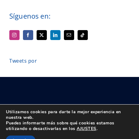
Síguenos en:
Tweets por
Utilizamos cookies para darte la mejor experiencia en
nuestra web.
Puedes informarte más sobre qué cookies estamos
© Copyright 2018 -
2026 UPTA | Todos los derechos reservados
utilizando o desactivarlas en los
AJUSTES
.
|
Política de privacidad
|
Aviso Legal