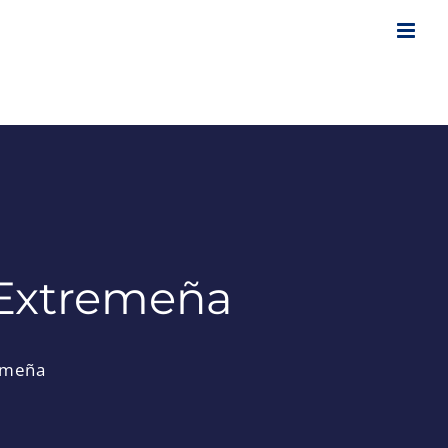
 Extremeña
remeña