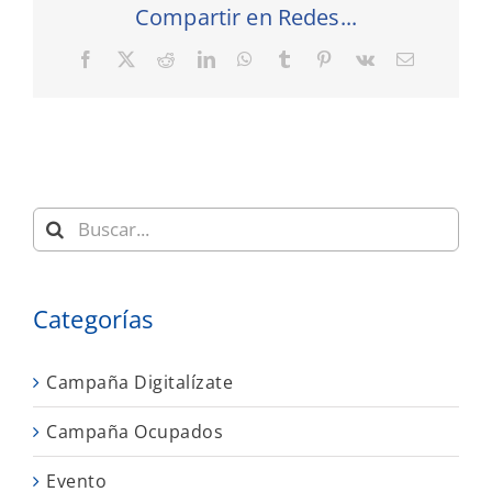
Compartir en Redes...
Facebook
X
Reddit
LinkedIn
WhatsApp
Tumblr
Pinterest
Vk
Correo
electrónic
Buscar:
Categorías
Campaña Digitalízate
Campaña Ocupados
Evento