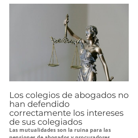
Ver
imagen
más
grande
Los colegios de abogados no
han defendido
correctamente los intereses
de sus colegiados
Las mutualidades son la ruina para las
pensiones de abogados y procuradores