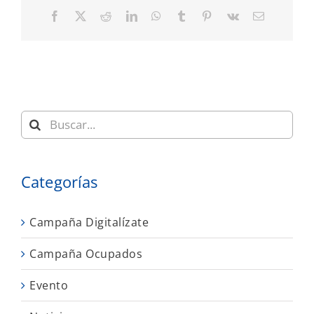
Facebook
X
Reddit
LinkedIn
WhatsApp
Tumblr
Pinterest
Vk
Correo
electrónic
Buscar:
Categorías
Campaña Digitalízate
Campaña Ocupados
Evento