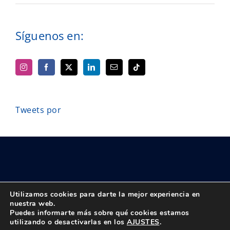
Síguenos en:
Tweets por
Utilizamos cookies para darte la mejor experiencia en
nuestra web.
Puedes informarte más sobre qué cookies estamos
© Copyright 2018 -
2026 UPTA | Todos los derechos reservados
utilizando o desactivarlas en los
AJUSTES
.
|
Política de privacidad
|
Aviso Legal