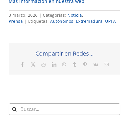
Más información en nuestra web
3 marzo, 2026
|
Categorías:
Noticia
,
Prensa
|
Etiquetas:
Autónomos
,
Extremadura
,
UPTA
Compartir en Redes...
Facebook
X
Reddit
LinkedIn
WhatsApp
Tumblr
Pinterest
Vk
Correo
electrónic
Buscar: