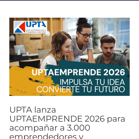
Ver
imagen
más
grande
UPTA lanza
UPTAEMPRENDE 2026 para
acompañar a 3.000
emprendedores y