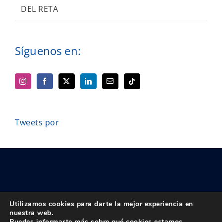
DEL RETA
Síguenos en:
Tweets por
Utilizamos cookies para darte la mejor experiencia en
nuestra web.
Puedes informarte más sobre qué cookies estamos
© Copyright 2018 -
2026 UPTA | Todos los derechos reservados