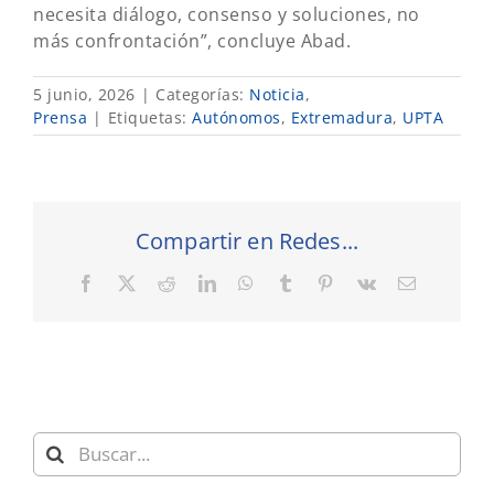
necesita diálogo, consenso y soluciones, no
más confrontación”, concluye Abad.
5 junio, 2026
|
Categorías:
Noticia
,
Prensa
|
Etiquetas:
Autónomos
,
Extremadura
,
UPTA
Compartir en Redes...
Facebook
X
Reddit
LinkedIn
WhatsApp
Tumblr
Pinterest
Vk
Correo
electrónic
Buscar: