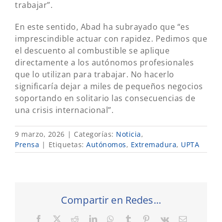
trabajar”.
En este sentido, Abad ha subrayado que “es
imprescindible actuar con rapidez. Pedimos que
el descuento al combustible se aplique
directamente a los autónomos profesionales
que lo utilizan para trabajar. No hacerlo
significaría dejar a miles de pequeños negocios
soportando en solitario las consecuencias de
una crisis internacional”.
9 marzo, 2026
|
Categorías:
Noticia
,
Prensa
|
Etiquetas:
Autónomos
,
Extremadura
,
UPTA
Compartir en Redes...
Facebook
X
Reddit
LinkedIn
WhatsApp
Tumblr
Pinterest
Vk
Correo