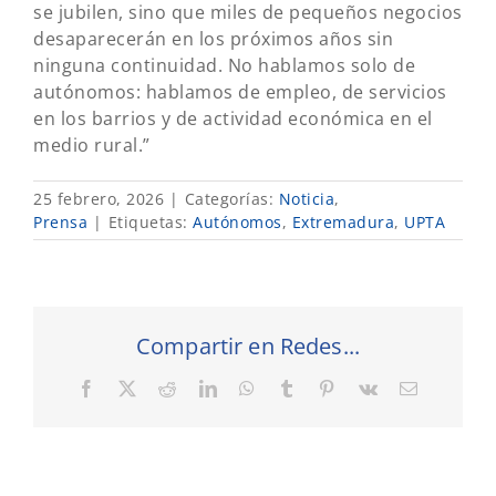
se jubilen, sino que miles de pequeños negocios
desaparecerán en los próximos años sin
ninguna continuidad. No hablamos solo de
autónomos: hablamos de empleo, de servicios
en los barrios y de actividad económica en el
medio rural.”
25 febrero, 2026
|
Categorías:
Noticia
,
Prensa
|
Etiquetas:
Autónomos
,
Extremadura
,
UPTA
Compartir en Redes...
Facebook
X
Reddit
LinkedIn
WhatsApp
Tumblr
Pinterest
Vk
Correo
electrónic