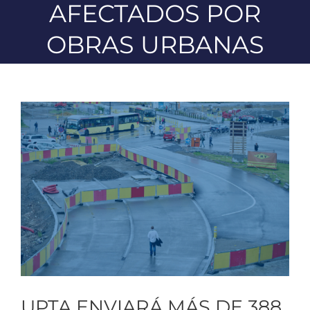
AFECTADOS POR
OBRAS URBANAS
Ver
imagen
más
grande
UPTA ENVIARÁ MÁS DE 388