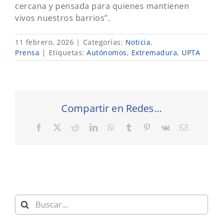
cercana y pensada para quienes mantienen
vivos nuestros barrios”.
11 febrero, 2026
|
Categorías:
Noticia
,
Prensa
|
Etiquetas:
Autónomos
,
Extremadura
,
UPTA
Compartir en Redes...
Facebook
X
Reddit
LinkedIn
WhatsApp
Tumblr
Pinterest
Vk
Correo
electrónic
Buscar: