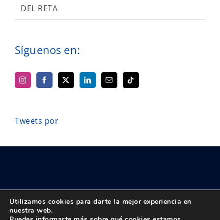
DEL RETA
Síguenos en:
Tweets por
Utilizamos cookies para darte la mejor experiencia en
nuestra web.
Puedes informarte más sobre qué cookies estamos
© Copyright 2018 -
2026 UPTA | Todos los derechos reservados