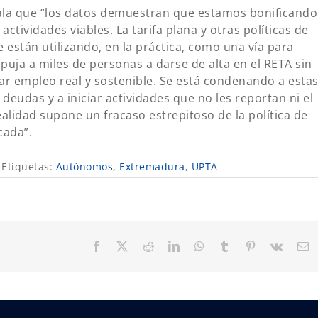
ala que “los datos demuestran que estamos bonificando
ctividades viables. La tarifa plana y otras políticas de
están utilizando, en la práctica, como una vía para
puja a miles de personas a darse de alta en el RETA sin
rear empleo real y sostenible. Se está condenando a esta
deudas y a iniciar actividades que no les reportan ni el
ealidad supone un fracaso estrepitoso de la política de
cada”.
Etiquetas:
Autónomos
,
Extremadura
,
UPTA
Facebook
X
Reddit
LinkedIn
WhatsApp
Tumblr
Pinterest
Vk
C
el