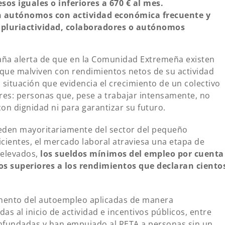
os iguales o inferiores a 670 € al mes.
on autónomos con actividad económica frecuente y
 pluriactividad, colaboradores o autónomos
ña alerta de que en la Comunidad Extremeña existen
ue malviven con rendimientos netos de su actividad
situación que evidencia el crecimiento de un colectivo
s: personas que, pese a trabajar intensamente, no
con dignidad ni para garantizar su futuro.
eden mayoritariamente del sector del pequeño
cientes, el mercado laboral atraviesa una etapa de
 elevados,
los sueldos mínimos del empleo por cuenta
os superiores a los rendimientos que declaran ciento
fomento del autoempleo aplicadas de manera
das al inicio de actividad e incentivos públicos, entre
infundadas y han empujado al RETA a personas sin un