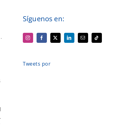
n
Síguenos en:
.
Tweets por
s
l
.
r