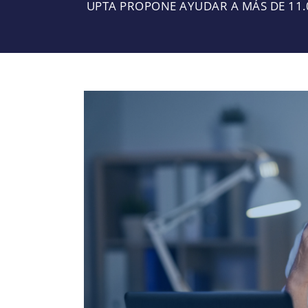
UPTA PROPONE AYUDAR A MÁS DE 11.
Ver
imagen
más
grande