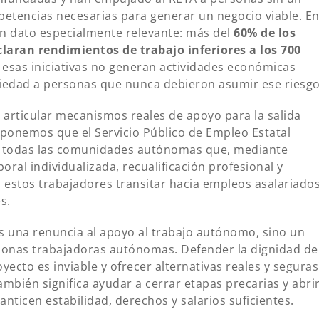
mpetencias necesarias para generar un negocio viable. E
un dato especialmente relevante: más del
60% de los
laran rendimientos de trabajo inferiores a los 700
esas iniciativas no generan actividades económicas
riedad a personas que nunca debieron asumir ese riesgo
articular mecanismos reales de apoyo para la salida
ponemos que el Servicio Público de Empleo Estatal
 a todas las comunidades autónomas que, mediante
ral individualizada, recualificación profesional y
 estos trabajadores transitar hacia empleos asalariado
s.
s una renuncia al apoyo al trabajo autónomo, sino un
rsonas trabajadoras autónomas. Defender la dignidad de
ecto es inviable y ofrecer alternativas reales y seguras
mbién significa ayudar a cerrar etapas precarias y abri
ticen estabilidad, derechos y salarios suficientes.