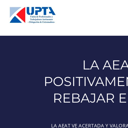
Saltar
al
contenido
LA AE
POSITIVAME
REBAJAR E
LA AEAT VE ACERTADA Y VALOR