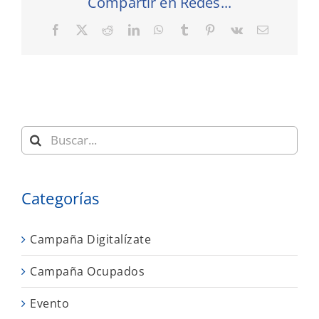
Compartir en Redes...
Facebook
X
Reddit
LinkedIn
WhatsApp
Tumblr
Pinterest
Vk
Correo
electrónic
Buscar:
Categorías
Campaña Digitalízate
Campaña Ocupados
Evento