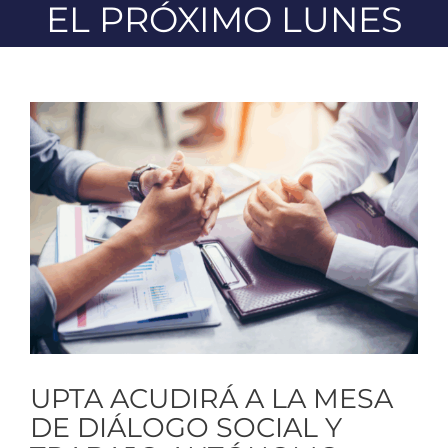
EL PRÓXIMO LUNES
Ver
imagen
más
grande
UPTA ACUDIRÁ A LA MESA
DE DIÁLOGO SOCIAL Y