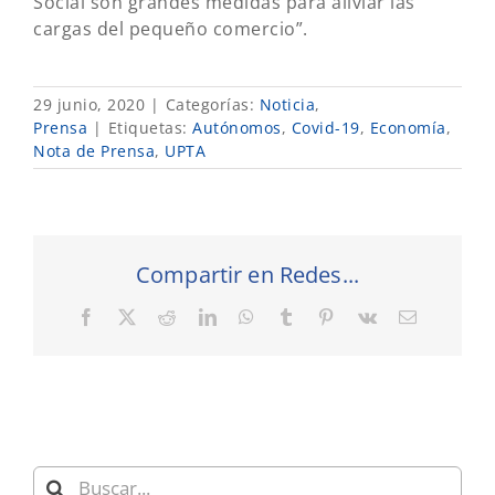
Social son grandes medidas para aliviar las
cargas del pequeño comercio”.
29 junio, 2020
|
Categorías:
Noticia
,
Prensa
|
Etiquetas:
Autónomos
,
Covid-19
,
Economía
,
Nota de Prensa
,
UPTA
Compartir en Redes...
Facebook
X
Reddit
LinkedIn
WhatsApp
Tumblr
Pinterest
Vk
Correo
electrónic
Buscar: