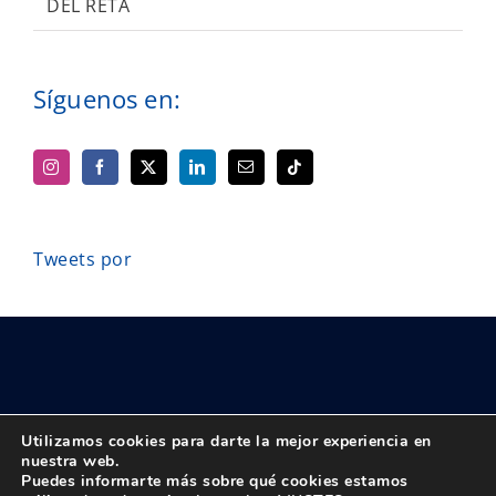
DEL RETA
Síguenos en:
Tweets por
Utilizamos cookies para darte la mejor experiencia en
nuestra web.
Puedes informarte más sobre qué cookies estamos
© Copyright 2018 -
2026 UPTA | Todos los derechos reservados