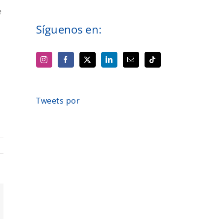
e
Síguenos en:
Tweets por
orreo
ectrónico