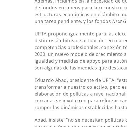
Además, incidimos en la necesidad de qu
de fondos europeos para la reconstrucc
estructuras económicas en el ámbito mun
una tarea pendiente, y los fondos
Next G
UPTA propone igualmente para las elec
distintos ámbitos de actuación: en mater
competencias profesionales, conexión te
2030, un nuevo modelo de crecimiento sec
igualdad y medidas de apoyo para autón
son algunas de las medidas que destaca
Eduardo Abad, presidente de UPTA: “est
transformar a nuestro colectivo, pero 
elaboración de políticas a nivel nacion
cercanas se involucren para reforzar ca
romper las dinámicas establecidas hasta
Abad, insiste: “no se necesitan política
porque lo único que consiguen es prolon