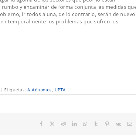
 rumbo y encaminar de forma conjunta las medidas qu
obierno, ir todos a una, de lo contrario, serán de nuevo
lven temporalmente los problemas que sufren los
|
Etiquetas:
Autónomos
,
UPTA
Facebook
X
Reddit
LinkedIn
WhatsApp
Tumblr
Pinterest
Vk
C
el