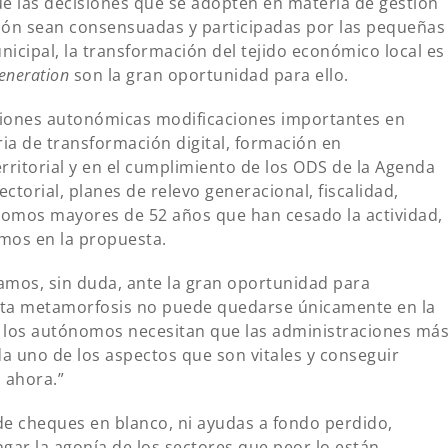
e las decisiones que se adopten en materia de gestión
ión sean consensuadas y participadas por las pequeñas
icipal, la transformación del tejido económico local es
eneration
son la gran oportunidad para ello.
ciones autonómicas modificaciones importantes en
ia de transformación digital, formación en
rritorial y en el cumplimiento de los ODS de la Agenda
torial, planes de relevo generacional, fiscalidad,
omos mayores de 52 años que han cesado la actividad,
mos en la propuesta.
amos, sin duda, ante la gran oportunidad para
esta metamorfosis no puede quedarse únicamente en la
al: los autónomos necesitan que las administraciones má
da uno de los aspectos que son vitales y conseguir
 ahora.”
s de cheques en blanco, ni ayudas a fondo perdido,
gar la agonía de los sectores que peor lo están