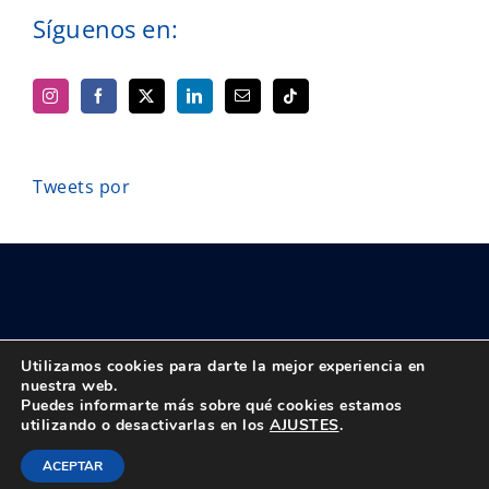
Síguenos en:
Tweets por
Utilizamos cookies para darte la mejor experiencia en
nuestra web.
Puedes informarte más sobre qué cookies estamos
© Copyright 2018 -
2026 UPTA | Todos los derechos reservados
utilizando o desactivarlas en los
AJUSTES
.
|
Política de privacidad
|
Aviso Legal
Instagram
Facebook
X
LinkedIn
Bluesky
Correo
Tiktok
ACEPTAR
electrónico