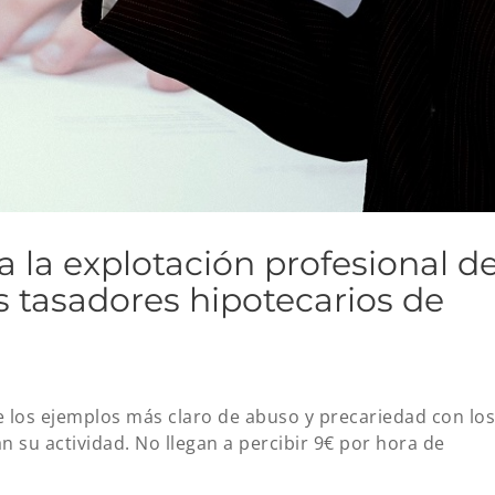
a la explotación profesional d
 tasadores hipotecarios de
e los ejemplos más claro de abuso y precariedad con los
 su actividad. No llegan a percibir 9€ por hora de