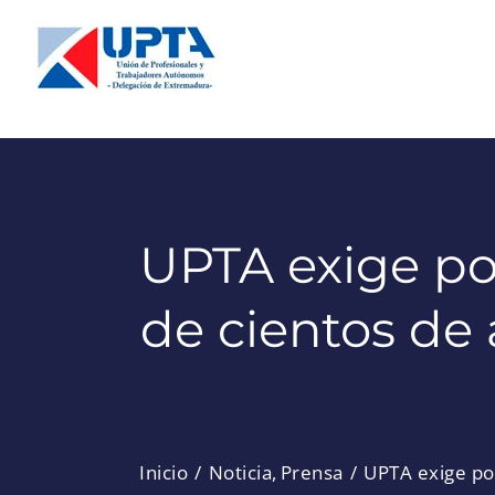
Saltar
al
contenido
UPTA exige pon
de cientos de
Inicio
Noticia
Prensa
UPTA exige pon