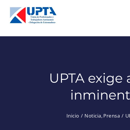
Saltar
al
contenido
UPTA exige a
inminent
Inicio
Noticia
Prensa
U