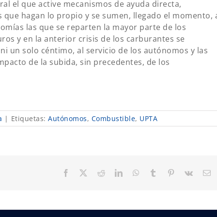
ral el que active mecanismos de ayuda directa,
 que hagan lo propio y se sumen, llegado el momento, 
nomías las que se reparten la mayor parte de los
s y en la anterior crisis de los carburantes se
i un solo céntimo, al servicio de los autónomos y las
mpacto de la subida, sin precedentes, de los
a
|
Etiquetas:
Autónomos
,
Combustible
,
UPTA
Facebook
X
Reddit
LinkedIn
WhatsApp
Tumblr
Pinterest
Vk
C
el