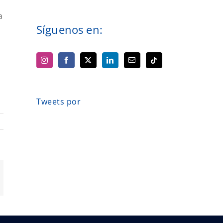
a
Síguenos en:
Tweets por
orreo
ectrónico