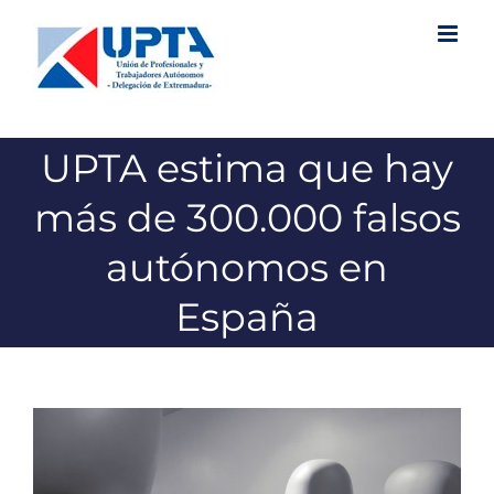
Saltar
al
contenido
UPTA estima que hay
más de 300.000 falsos
autónomos en
España
Ver
imagen
más