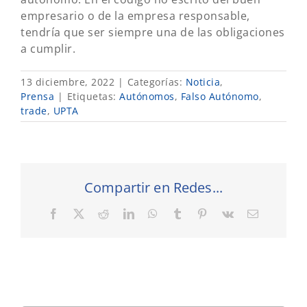
empresario o de la empresa responsable,
tendría que ser siempre una de las obligaciones
a cumplir.
13 diciembre, 2022
|
Categorías:
Noticia
,
Prensa
|
Etiquetas:
Autónomos
,
Falso Autónomo
,
trade
,
UPTA
Compartir en Redes...
Facebook
X
Reddit
LinkedIn
WhatsApp
Tumblr
Pinterest
Vk
Correo
electrónic