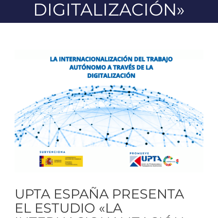
DIGITALIZACIÓN»
Ver
imagen
más
grande
UPTA ESPAÑA PRESENTA
EL ESTUDIO «LA