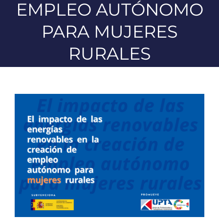
EMPLEO AUTÓNOMO
PARA MUJERES
RURALES
Ver
imagen
más
grande