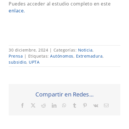
Puedes acceder al estudio completo en este
enlace.
30 diciembre, 2024
|
Categorías:
Noticia
,
Prensa
|
Etiquetas:
Autónomos
,
Extremadura
,
subsidio
,
UPTA
Compartir en Redes...
Facebook
X
Reddit
LinkedIn
WhatsApp
Tumblr
Pinterest
Vk
Correo
electrónic