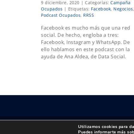
9 diciembre, 2020
|
Categorías:
Campaña
Ocupados
|
Etiquetas:
Facebook
,
Negocios
Podcast Ocupados
,
RRSS
Facebook es mucho más que una red
social. De hecho, engloba a tres:
Facebook, Instagram y WhatsApp. De
ello hablamos en este podcast con la
ayuda de Ana Aldea, de Data Social.
Utilizamos cookies para da
© Copyright 2018 -
2026 UPTA | Todos los derechos 
Puedes informarte más sob