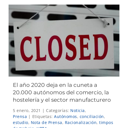
El año 2020 deja en la cuneta a
20.000 autónomos del comercio, la
hostelería y el sector manufacturero
5 enero, 2021
|
Categorías:
Noticia
,
Prensa
|
Etiquetas:
Autónomos
,
conciliación
,
estudio
,
Nota de Prensa
,
Racionalización
,
timpos