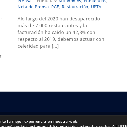
Prensa
|
Etiquetas:
Autónomos
,
Enmiendas
,
Nota de Prensa
,
PGE
,
Restauración
,
UPTA
s
,
Alo largo del 2020 han desaparecido
más de 7.000 restaurantes y la
facturación ha caído un 42,8% con
respecto al 2019, debemos actuar con
celeridad para [...]
r
rte la mejor experiencia en nuestra web.
reservados |
Política de privacidad
|
Aviso Legal
re qué cookies estamos utilizando o desactivarlas en los
AJUST