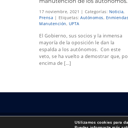
manutención de los autónomos.
17 noviembre, 2021
|
Categorías:
Noticia
,
Prensa
|
Etiquetas:
Autónomos
,
Enmienda
Manutención
,
UPTA
El Gobierno, sus socios y la inmensa
mayoría de la oposición le dan la
espalda a los autónomos. Con este
veto, se ha vuelto a demostrar que, po
encima de [...]
Utilizamos cookies para da
© Copyright 2018 -
2026 UPTA | Todos los derechos 
Puedes informarte más sob