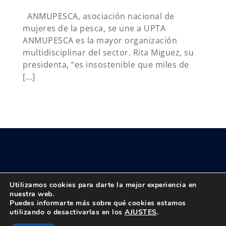
ANMUPESCA, asociación nacional de
mujeres de la pesca, se une a UPTA
ANMUPESCA es la mayor organización
multidisciplinar del sector. Rita Miguez, su
presidenta, “es insostenible que miles de
[...]
Utilizamos cookies para darte la mejor experiencia en
nuestra web.
Puedes informarte más sobre qué cookies estamos
© Copyright 2018 -
2026 UPTA | Todos los derechos reservados
utilizando o desactivarlas en los
AJUSTES
.
|
Política de privacidad
|
Aviso Legal