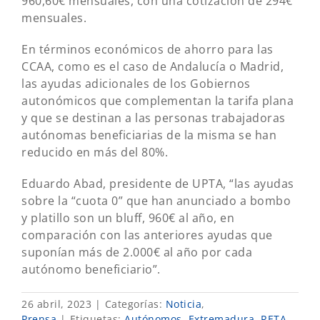
960,60€ mensuales, con una cotización de 294€
mensuales.
En términos económicos de ahorro para las
CCAA, como es el caso de Andalucía o Madrid,
las ayudas adicionales de los Gobiernos
autonómicos que complementan la tarifa plana
y que se destinan a las personas trabajadoras
autónomas beneficiarias de la misma se han
reducido en más del 80%.
Eduardo Abad, presidente de UPTA, “las ayudas
sobre la “cuota 0” que han anunciado a bombo
y platillo son un bluff, 960€ al año, en
comparación con las anteriores ayudas que
suponían más de 2.000€ al año por cada
autónomo beneficiario”.
26 abril, 2023
|
Categorías:
Noticia
,
Prensa
|
Etiquetas:
Autónomos
,
Extremadura
,
RETA
,