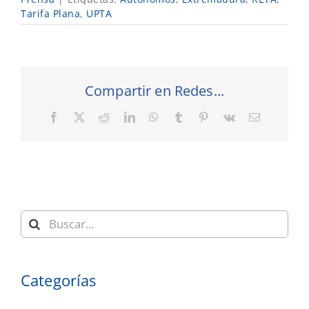
Tarifa Plana
,
UPTA
Compartir en Redes...
Facebook
X
Reddit
LinkedIn
WhatsApp
Tumblr
Pinterest
Vk
Correo
electrónic
Buscar:
Categorías