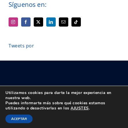
Síguenos en:
Tweets por
Utilizamos cookies para darte la mejor experiencia en
nuestra web.
Puedes informarte más sobre qué cookies estamos
© Copyright 2018 -
2026 UPTA | Todos los derechos reservados
utilizando o desactivarlas en los
AJUSTES
.
|
Política de privacidad
|
Aviso Legal
Instagram
Facebook
X
LinkedIn
Bluesky
Correo
Tiktok
ACEPTAR
electrónico