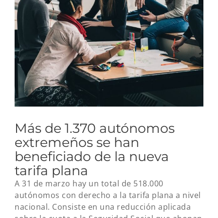
imagen
más
grande
Más de 1.370 autónomos
extremeños se han
beneficiado de la nueva
tarifa plana
A 31 de marzo hay un total de 518.000
autónomos con derecho a la tarifa plana a nivel
nacional. Consiste en una reducción aplicada