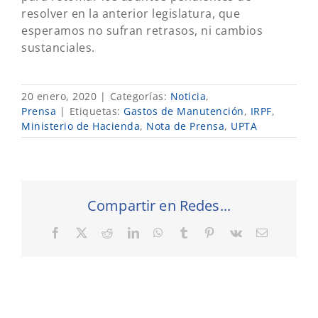
resolver en la anterior legislatura, que
esperamos no sufran retrasos, ni cambios
sustanciales.
20 enero, 2020
|
Categorías:
Noticia
,
Prensa
|
Etiquetas:
Gastos de Manutención
,
IRPF
,
Ministerio de Hacienda
,
Nota de Prensa
,
UPTA
Compartir en Redes...
Facebook
X
Reddit
LinkedIn
WhatsApp
Tumblr
Pinterest
Vk
Correo
electrónic