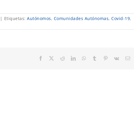
|
Etiquetas:
Autónomos
,
Comunidades Autónomas
,
Covid-19
,
Facebook
X
Reddit
LinkedIn
WhatsApp
Tumblr
Pinterest
Vk
C
el