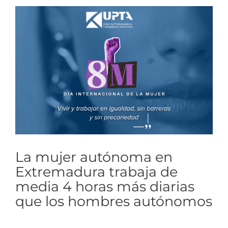
Ver
imagen
más
grande
La mujer autónoma en
Extremadura trabaja de
media 4 horas más diarias
que los hombres autónomos