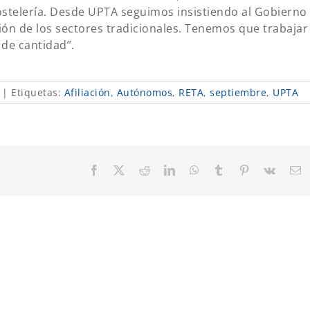
ostelería. Desde UPTA seguimos insistiendo al Gobierno
ión de los sectores tradicionales. Tenemos que trabajar
de cantidad”.
|
Etiquetas:
Afiliación
,
Autónomos
,
RETA
,
septiembre
,
UPTA
Facebook
X
Reddit
LinkedIn
WhatsApp
Tumblr
Pinterest
Vk
C
el