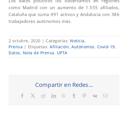
Los datos positivos los observamos en regiones
como Madrid con un aumento de 1.555 afiliados,
Cataluña que suma 491 activos y Andalucía con 386
trabajadores autónomos más.
2 octubre, 2020
|
Categorías:
Noticia
,
Prensa
|
Etiquetas:
Afiliación
,
Autónomos
,
Covid-19
,
Datos
,
Nota de Prensa
,
UPTA
Compartir en Redes...
Facebook
X
Reddit
LinkedIn
WhatsApp
Tumblr
Pinterest
Vk
Correo
electrónic