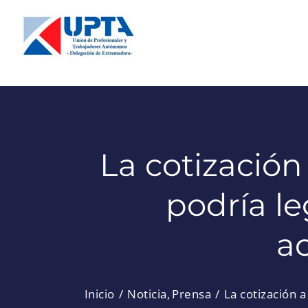
Saltar
al
contenido
La cotizació
podría le
a
Inicio
Noticia
Prensa
La cotización 